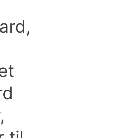
ard,
g
et
rd
,
 til