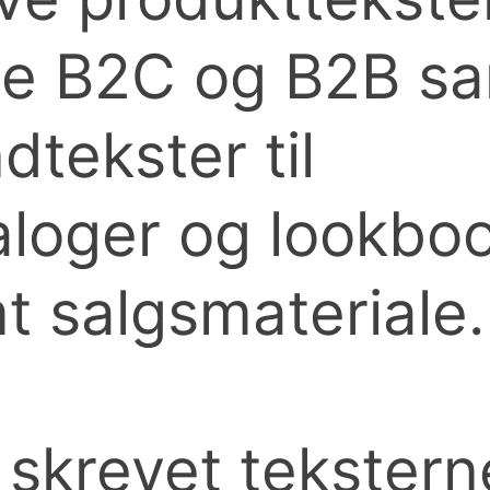
e B2C og B2B s
dtekster til
aloger og lookbo
t salgsmateriale
 skrevet tekstern