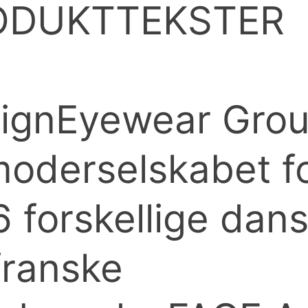
ODUKTTEKSTER
ignEyewear Gro
moderselskabet f
6 forskellige dan
franske