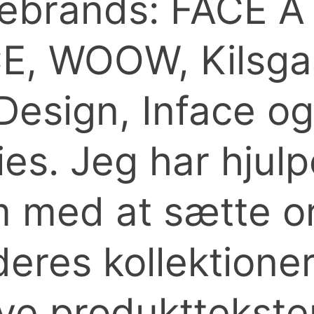
llebrands: FACE A
E, WOOW, Kilsga
Design, Inface o
ies. Jeg har hjulp
 med at sætte o
deres kollektioner
ve produkttekster