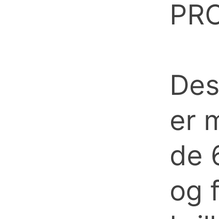
PR
Des
er 
de 
og 