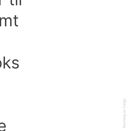
amt
oks
.
Running on Cargo
e