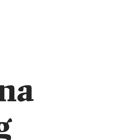
ina
g