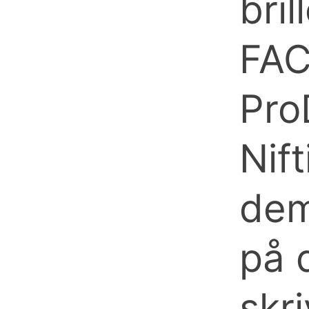
bri
FAC
Pro
Nift
dem
på 
skri