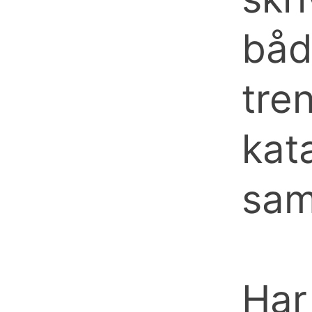
båd
tren
kat
sam
Har