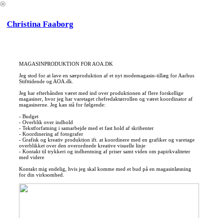
︎
Christina Faaborg
MAGASINPRODUKTION FOR AOA.DK
Jeg stod for at lave en særproduktion af et nyt modemagasin-tillæg for Aarhus
Stifttidende og AOA.dk.
Jeg har efterhånden været med ind over produktionen af flere forskellige
magasiner, hvor jeg har varetaget chefredaktørrollen og været koordinator af
magasinerne. Jeg kan stå for følgende:
- Budget
- Overblik over indhold
- Tekstforfatning i samarbejde med et fast hold af skribenter
- Koordinering af fotografer
- Grafisk og kreativ produktion ift. at koordinere med en grafiker og varetage
overblikket over den overordnede kreative visuelle linje
- Kontakt til trykkeri og indhentning af priser samt viden om papirkvaliteter
med videre
Kontakt mig endelig, hvis jeg skal komme med et bud på en magasinløsning
for din virksomhed.